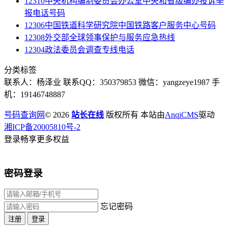
12310中央机构编制委员会办公室中央和省级编办投诉举
报电话号码
12306中国铁道科学研究院中国铁路客户服务中心号码
12308外交部全球领事保护与服务应急热线
12304政法委员会调查专线电话
分类标签
联系人：杨泽业 联系QQ：350379853 微信：yangzeye1987 手
机：19146748887
号码查询网
© 2026
站长在线
版权所有 本站由
AnqiCMS
驱动
湘ICP备20005810号-2
登录畅享更多权益
密码登录
忘记密码
注册
登录