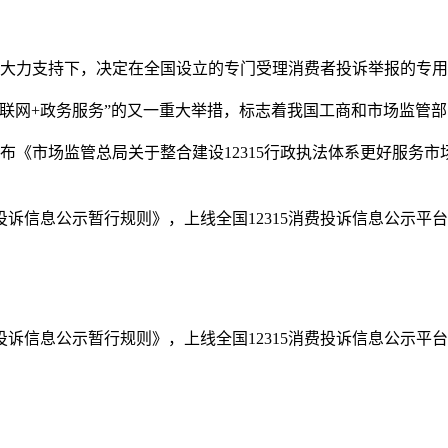
部的大力支持下，决定在全国设立的专门受理消费者投诉举报的专
推进“互联网+政务服务”的又一重大举措，标志着我国工商和市场监
发布《市场监管总局关于整合建设12315行政执法体系更好服务
理投诉信息公示暂行规则》，上线全国12315消费投诉信息公示
理投诉信息公示暂行规则》，上线全国12315消费投诉信息公示