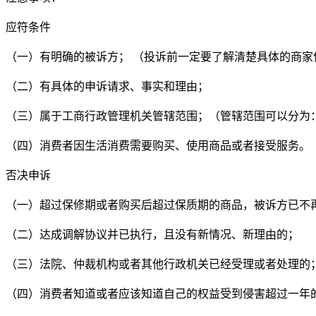
应符条件
（一）有明确的被诉方； （投诉前一定要了解清楚具体的商家
（二）有具体的申诉请求、事实和理由；
（三）属于工商行政管理机关管辖范围；（管辖范围可以分为
（四）消费者因生活消费需要购买、使用商品或者接受服务。
否决申诉
（一）超过保修期或者购买后超过保质期的商品，被诉方已不
（二）达成调解协议并已执行，且没有新情况、新理由的；
（三）法院、仲裁机构或者其他行政机关已经受理或者处理的
（四）消费者知道或者应该知道自己的权益受到侵害超过一年