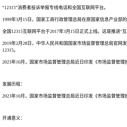
“12315”消费者投诉举报专线电话和全国互联网平台。
1999年3月15日，国家工商行政管理总局在原国家信息产业
全国12315互联网平台于2017年3月15日正式上线。这是
2019年2月28日，中华人民共和国国家市场监督管理总局官网
12315。
2023年10月，国家市场监督管理总局近日印发《市场监督管
发展历程：
2023年10月，国家市场监督管理总局近日印发《市场监督管
开通意义：