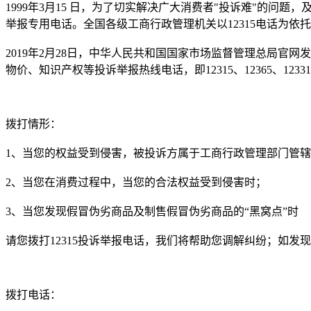
1999年3月15 日，为了切实解决广大消费者"投诉难"的问
举报专用电话。全国各级工商行政管理机关以12315电话为依
2019年2月28日，中华人民共和国国家市场监督管理总局官网
物价、知识产权等投诉举报热线电话，即12315、12365、1233
拨打情形：
1、当您的权益受到侵害，被投诉方属于工商行政管理部门管
2、当您在消费过程中，当您的合法权益受到侵害时；
3、当您发现假冒伪劣商品及制售假冒伪劣商品的“黑窝点”时
请您拨打12315投诉举报电话，我们将帮助您调解纠纷；如发
拨打电话：