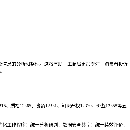
决以及信息的分析和整理。这将有助于工商局更加专注于消费者投诉
境。
检12365、食药12331、知识产权12330、价监12358等五
优化工作程序；统一分析研判，数据安全共享；统一绩效评价，