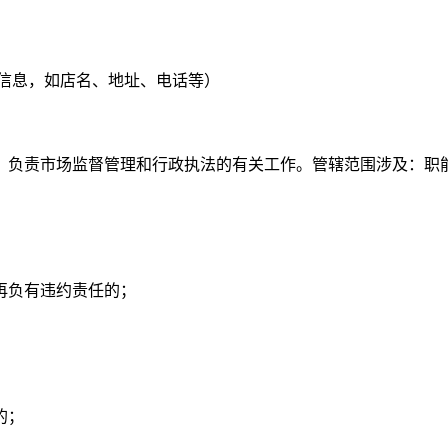
信息，如店名、地址、电话等）
：负责市场监督管理和行政执法的有关工作。管辖范围涉及：职
再负有违约责任的；
；
的；