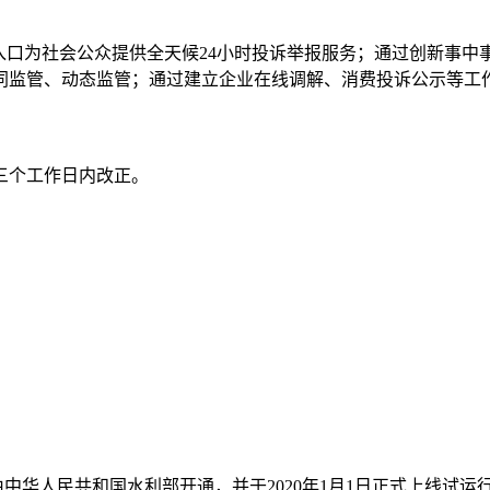
入口为社会公众提供全天候24小时投诉举报服务；通过创新事中
同监管、动态监管；通过建立企业在线调解、消费投诉公示等工
三个工作日内改正。
”）是由中华人民共和国水利部开通，并于2020年1月1日正式上线试