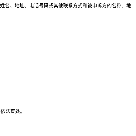
的姓名、地址、电话号码或其他联系方式和被申诉方的名称、地
将依法查处。