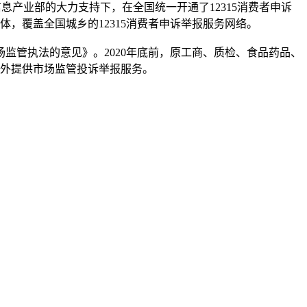
信息产业部的大力支持下，在全国统一开通了12315消费者申诉
，覆盖全国城乡的12315消费者申诉举报服务网络。
市场监管执法的意见》。2020年底前，原工商、质检、食品药品、
个号码对外提供市场监管投诉举报服务。