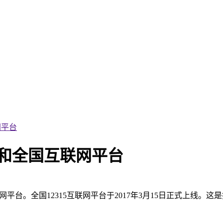
网平台
话和全国互联网平台
网平台。全国12315互联网平台于2017年3月15日正式上线