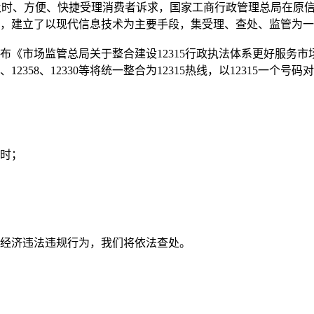
题，及时、方便、快捷受理消费者诉求，国家工商行政管理总局在原
托，建立了以现代信息技术为主要手段，集受理、查处、监管为一体
发布《市场监管总局关于整合建设12315行政执法体系更好服务
1、12358、12330等将统一整合为12315热线，以12315一
辖时；
现经济违法违规行为，我们将依法查处。