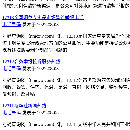
体”的水利强监管新渠道，是公众可对涉水问题进行监督举报
12313全国烟草专卖品市场监管举报电话
电话号码
发表于 2022-08-08
号码查询网（hmcxw.com）讯：12313是国家烟草专卖局为
位于烟草专卖行政管理方面的公益服务，主要功能是接受公众
现有违法贩卖烟草制品等问题的
12312商务举报投诉服务热线
电话号码
发表于 2022-08-08
号码查询网（hmcxw.com）讯：12312为商务部为商务
回收、餐饮、住宿、沐浴、足浴、直销、网络交易、特许经营
反倾销、反补贴
12311新华社新闻热线
电话号码
发表于 2022-08-08
号码查询网（hmcxw.com）讯：12311是经中华人民共